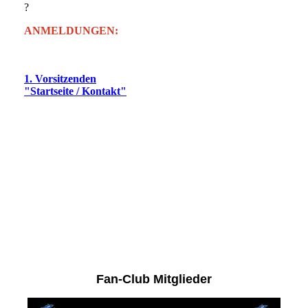
?
ANMELDUNGEN:
Wenn bei der jeweiligen Veranstaltung nichts anderes
erwähnt worden ist, richtet eure Anmeldungen bitte an den
1. Vorsitzenden
oder nutzt unter der Webseite
"Startseite / Kontakt"
das Anmeldeformular.
Die Verteilung der zur Verfügung stehenden Plätze erfolgt
nach dem Windhundverfahren. Das bedeutet: nach der
Reihenfolge der Anmeldungen, solange der Vorrat an
Plätzen reicht.
Fan-Club Mitglieder