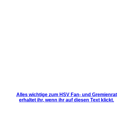
Alles wichtige zum HSV Fan- und Gremienrat
erh
altet ihr
,
wenn ihr auf diesen Text klickt.