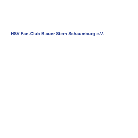
fördern sind die Fanbeauftragten 2020 dem Wunsch nach
Weiterentwicklung des Gremiums nachgekommen.
In
konstruktiver Zusammenarbeit mit dem Gremium wurde im
März 2021 eine Strukturreform umgesetzt.
Euer Vorstand und Projektausschuss
HSV Fan-Club Blauer Stern Schaumburg e.V.
Eine Region . . . ein Verein ! ! !