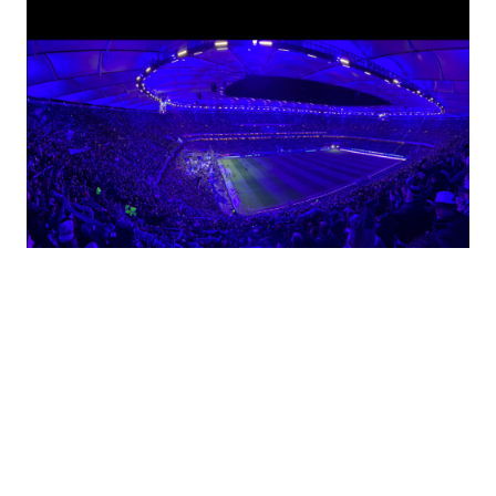
old-Brecht-Gesamtschule in Seelze ist der 14-jährige Schüler Benjami
nkt. Benni ist ein Schulkamerad unseres Fan-Club Mitglieds „Niklas Ste
u einer Vielzahl von Aktionen auf, um Benni zu helfen. „Niklas“ überleg
reichte die Spendenaktion beim Vorstand des Fan-Clubs ein.
an sich schnell einig und startete eine Spendenaktion unter der Beze
ied Niklas Stelzer bittet um eure Mithilfe bei der Unterstützung von B
r Woche konnten so von Mitgliedern und HSV-Fans Spenden in Höhe v
elt werden. Diesen Betrag hat der Fan-Club auf 1.000,00 Euro aufge