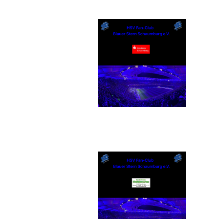
Sparkasse Schaumburg
Busunternehmen Mühlmeister
GmbH & Co. KG