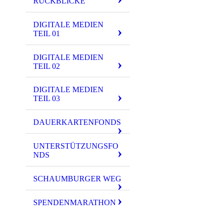
RÜCKBLICKE
DIGITALE MEDIEN
TEIL 01
DIGITALE MEDIEN
TEIL 02
DIGITALE MEDIEN
TEIL 03
DAUERKARTENFONDS
An der Berth
erkra
UNTERSTÜTZUNGSFO
NDS
Die Schule rief z
SCHAUMBURGER WEG
Im Vorstand war m
Mitgl
SPENDENMARATHON
In knapp eine
gesamm