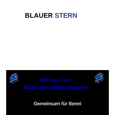
N-CLUB
BLAUER
STERN
SCHAUMB
Eine Region . . . ein Verein ! ! !
on / Spendenaktion 2023