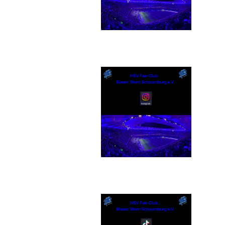
rufen hat.
Instagram
umme.
TikTok