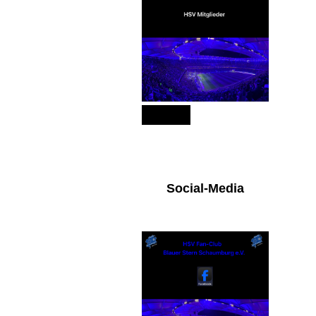
151
Social-Media
n an Leukämie
lzer“.
Facebook
te nicht lange und
ichnung: „Fan-Club
enni“.
on 766,61 Euro
rundet.