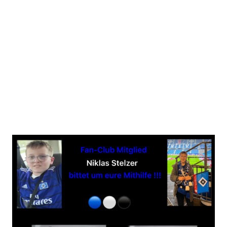
r Dank geht an dieser Stelle an „Niklas“, der diese Aktion ins Leben ge
Spendenerlös: 1.000,00 Euro
Am 13.10.2023 übergaben wir das Spendengeld.
danken von ganzen Herzen allen Beteiligten für diese überragende S