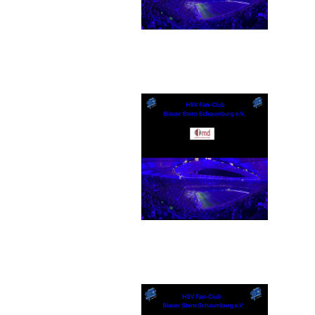
md Einrichtungssysteme
GmbH & Co. KG
Textildruck Strandwächter
Andreas Steuer