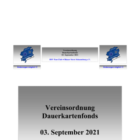
Eine Region . . . ein Verein ! ! !
Informationen Teil 01 / Dauerkartenfonds