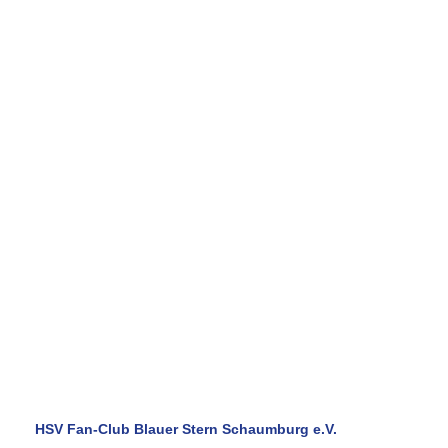
Eine Region . . . ein Verein ! ! !
Informationen Teil 02 / Aufbauorganisation
Moin zusammen ! ! !
Als Aufbauorganisation versteht man das Grundgerüst eines
Unternehmens oder einer Organisation.
Sie unterteilt ein Unternehmen oder eine Organisation in
verschiedenen Abteilungen und Funktionen, beschreibt die
hierarchische Grundordnung unter Einbeziehung des
Informations- und Weisungsflusses und den damit
zusammenhängenden Machtbefugnissen.
Das unten veröffentlichte pdf-Dokument zeigt euch die
Aufbauorganisation des Fan-Clubs.
Euer Vorstand und Projektausschuss
HSV Fan-Club Blauer Stern Schaumburg e.V.
Eine Region . . . ein Verein ! ! !