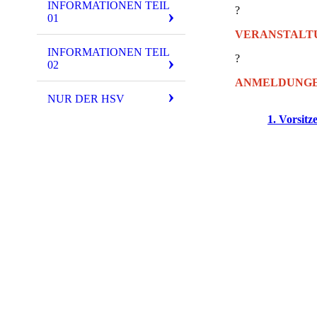
INFORMATIONEN TEIL
?
01
VERANSTALT
INFORMATIONEN TEIL
?
02
ANMELDUNGE
NUR DER HSV
Wenn bei der jewe
an den
1. Vorsitz
Die Verteilung de
nach der Reihenfo