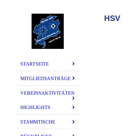
HSV
FA
Vereinsaktivi
STARTSEITE
Moin zusammen ! !
MITGLIEDSANTRÄGE
Aus dem Bereich de
VEREINSAKTIVITÄTEN
Anmeldungen sind 
HIGHLIGHTS
Familienangehörig
den Veranstaltun
STAMMTISCHE
Darüber hinaus be
teilzunehmen.