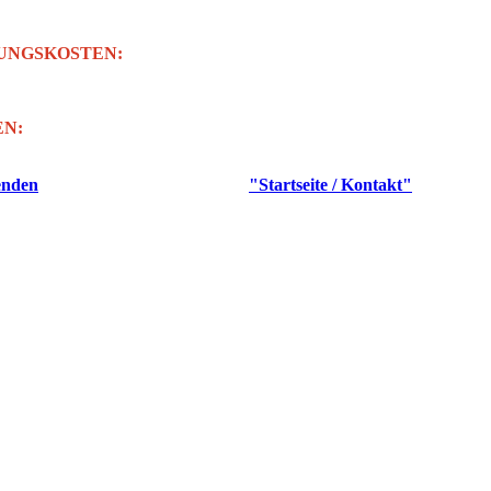
UNGSKOSTEN:
N:
iligen Veranstaltung nichts anderes erwähnt worden ist, richtet eure
enden
oder nutzt unter der Webseite
"Startseite / Kontakt"
das Anmeld
r zur Verfügung stehenden Plätze erfolgt nach dem Windhundverfahren.
lge der Anmeldungen, solange der Vorrat an Plätzen reicht.