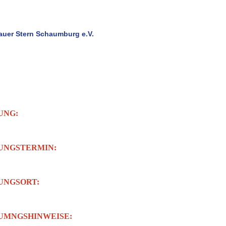
f euch.
d Projektausschuss
auer Stern Schaumburg e.V.
n Verein ! ! !
??-????
UNG:
UNGSTERMIN:
ss: ?
UNGSORT:
UMNGSHINWEISE: