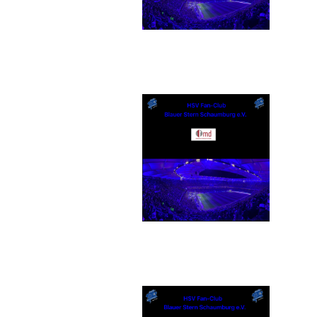
md Einrichtungssysteme
GmbH & Co. KG
Textildruck Strandwächter
Andreas Steuer