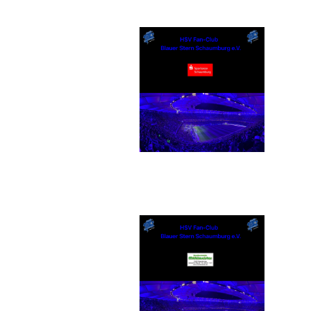
Sparkasse Schaumburg
Busunternehmen Mühlmeister
GmbH & Co. KG