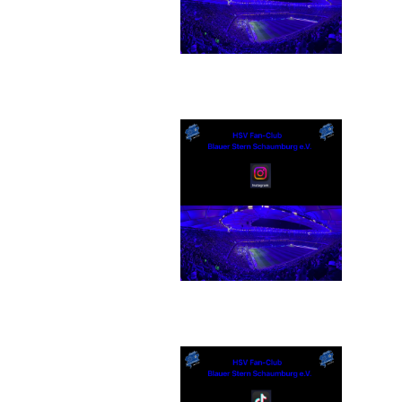
Instagram
 Anmeldungen bitte
eformular.
 Das bedeutet:
TikTok