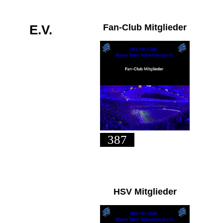
URG
E.V.
Fan-Club Mitglieder
387
ung an.
möglich.
die Möglichkeit an
HSV Mitglieder
en Veranstaltungen