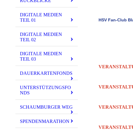
RÜCKBLICKE
Wir freuen uns au
Euer Vorstand un
DIGITALE MEDIEN
HSV Fan-Club Bl
TEIL 01
Eine Region . . . ei
DIGITALE MEDIEN
TEIL 02
Fan-Diverses 
DIGITALE MEDIEN
TEIL 03
VERANSTALT
DAUERKARTENFONDS
?
VERANSTALT
UNTERSTÜTZUNGSFO
NDS
? / Anmeldesschlu
SCHAUMBURGER WEG
VERANSTALT
?
SPENDENMARATHON
VERANSTALT