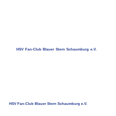
Eine Region . . . ein Verein ! ! !
Digitale Medien Teil 01 / Websites
Moin zusammen ! ! !
Der
HSV Fan-Club Blauer Stern Schaumburg e.V.
bietet
euch einen schnellen Zugriff auf eine Vielzahl von
Websites
rund um den HSV, Fußball und weiterer interessanter
Themenbereiche an.
Klickt einfach durch und informiert euch über die für euch
wichtigsten Informationen und Nachrichten.
Wir wünschen euch auf den verschiedenen Websiten viel
Spaß ! ! !
Euer Vorstand und Projektausschuss
HSV Fan-Club Blauer Stern Schaumburg e.V.
Eine Region . . . ein Verein ! ! !