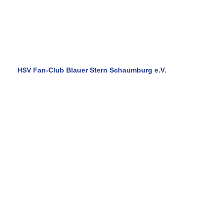
Bei den Ticketbestellungen teilt uns über den Onlineshop
unter dem Punkt "Zusätzliche Informationen" bitte die
Anzahl an Tickets die ihr bestellen wollt mit und ob ihr an
der Fan-Fahrt des Fan-Clubs teilnehmen werdet oder in
Eigenregie anreist.
Euer Vorstand und Projektausschuss
HSV Fan-Club Blauer Stern Schaumburg e.V.
Eine Region . . . ein Verein ! ! !